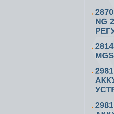
287
NG 2/
РЕГ
281
MGS
298
АКК
УСТ
298