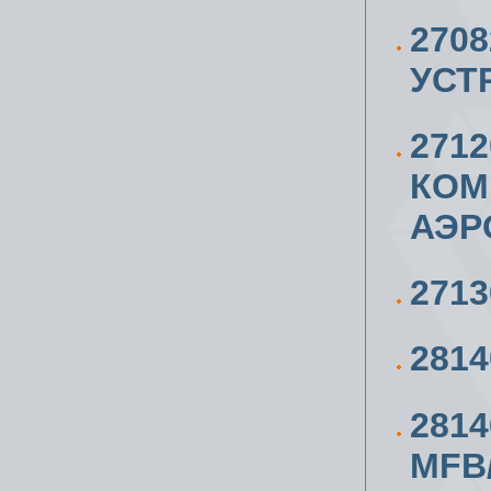
270
УСТ
271
КОМ
АЭР
271
281
281
MFB