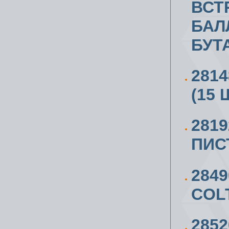
ВСТ
БАЛ
БУТ
281
(15 
281
ПИС
284
COL
285