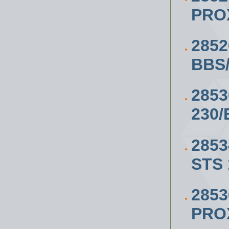
PRO
285
BBS
285
230/
285
STS 
285
PRO