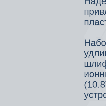
Наде
прив
плас
Набо
удли
шлиф
ионн
(10.
устр