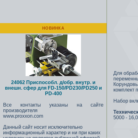
НОВИНКА
Для обрабо
переменны
24062 Приспособл. д/обр. внутр. и
Корундовы
внешн. сфер для FD-150/PD230/PD250 и
комплект п
PD-400
Набор вкл
Все контакты указаны на сайте
производителя
Техничес
www.proxxon.com
5000 - 16,
Данный сайт носит исключительно
информационный характер и ни при каких