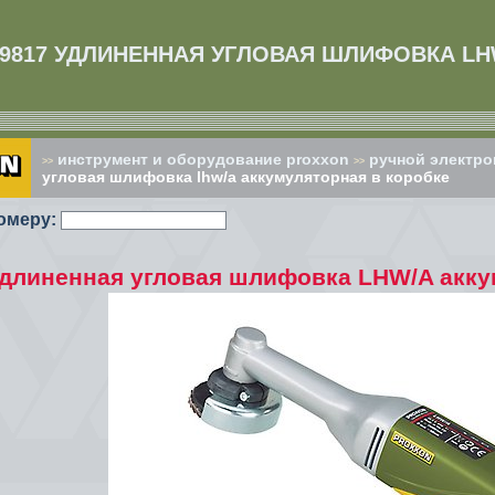
29817 УДЛИНЕННАЯ УГЛОВАЯ ШЛИФОВКА LH
инструмент и оборудование proxxon
ручной электро
>>
>>
угловая шлифовка lhw/a аккумуляторная в коробке
омеру:
Удлиненная угловая шлифовка LHW/A акку