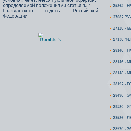
условиях не является публичной офертой,
определяемой положениями статьи 437
25262 -
Гражданского кодекса Российской
Федерации.
27082 Р
27120 -
27130 ФЕ
28140 - 
28146 -
28148 - 
28192 -
28490 -
28520 -
28526 -
28530 - 