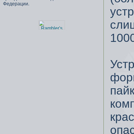
Федерации.
уст
сли
100
Уст
фор
пайк
ком
крас
опа