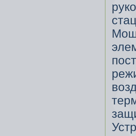
руко
ста
Мощ
эле
пос
реж
воз
тер
защи
Уст