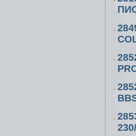
ПИС
284
COL
285
PRO
285
BBS
285
230