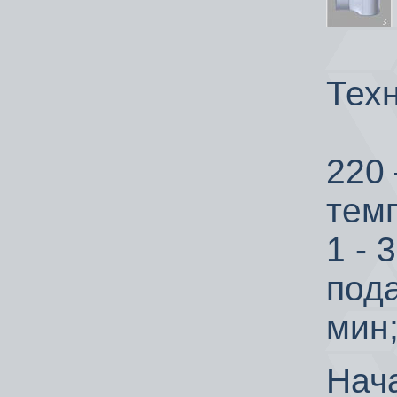
Техн
220 
тем
1 - 
пода
мин;
Нач