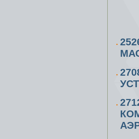
252
МАС
27
УС
271
КОМ
АЭ