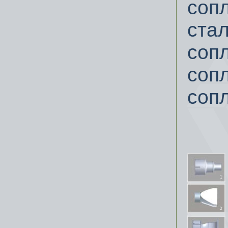
соп
стал
соп
сопл
соп