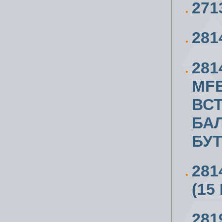
271
281
281
MFB
ВС
БА
БУ
281
(15
281