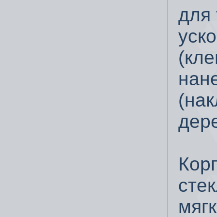
для 
уск
(кле
нан
(нак
дер
Кор
сте
мяг