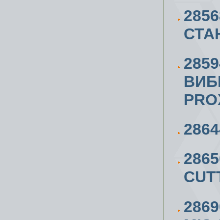
285
СТА
2859
ВИБ
PRO
286
286
CUT
286