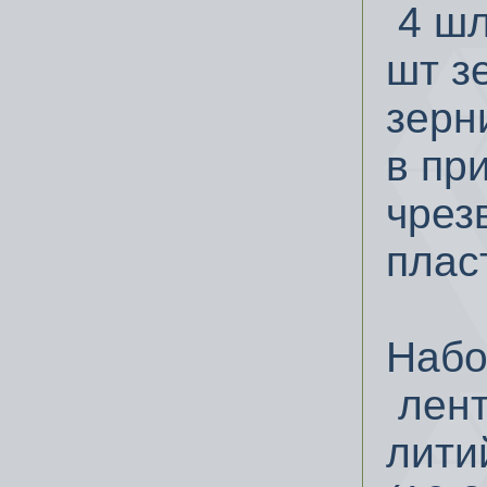
4 шл
шт з
зерн
в пр
чрез
плас
Набо
лент
лити