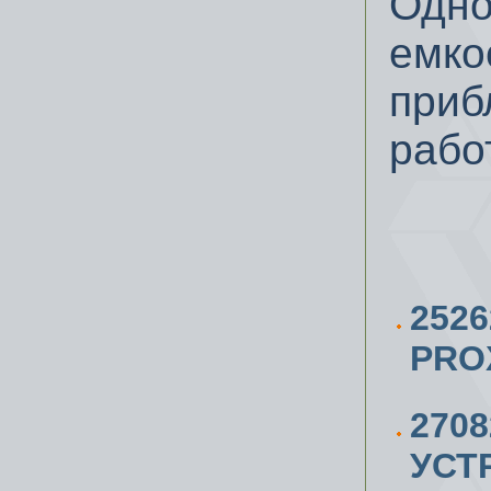
Одно
емко
приб
рабо
252
PRO
270
УСТ