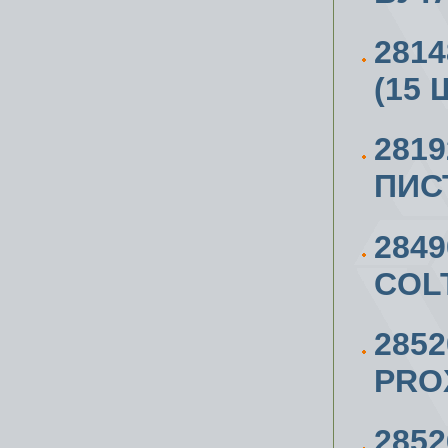
281
(15 
281
ПИС
284
COL
285
PRO
285