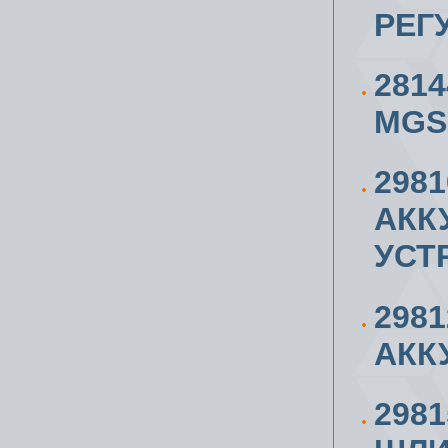
РЕГ
281
MGS
298
АКК
УСТ
298
АКК
298