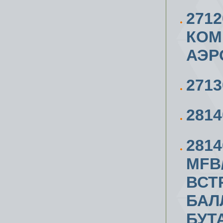
271
КОМ
АЭР
271
281
281
MFB
ВСТ
БАЛ
БУТ