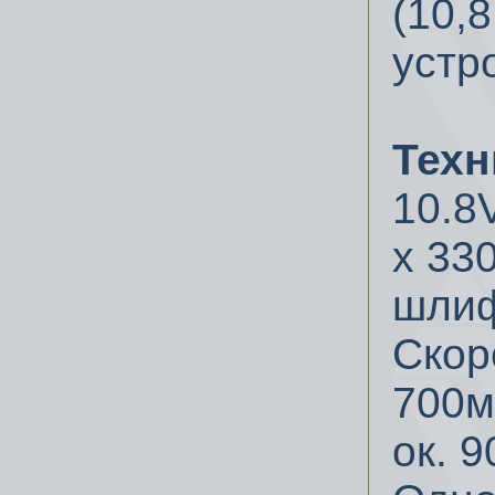
(10,
устр
Техн
10.8V
х 33
шлиф
Скор
700м
ок.
9