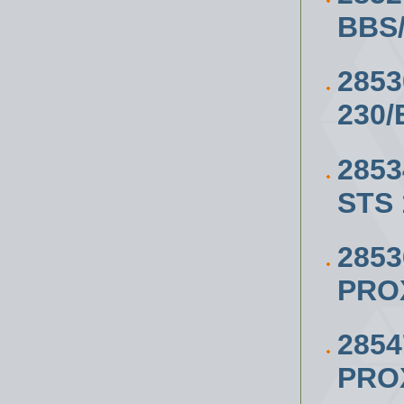
BBS
285
230/
285
STS 
285
PRO
285
PRO