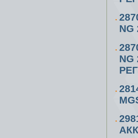
287
NG 2
287
NG 2
РЕ
281
MG
298
АК