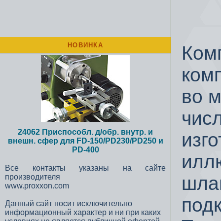
НОВИНКА
Ком
ком
во м
чис
24062 Приспособл. д/обр. внутр. и
изго
внешн. сфер для FD-150/PD230/PD250 и
PD-400
илл
Все контакты указаны на сайте
производителя
шла
www.proxxon.com
под
Данный сайт носит исключительно
информационный характер и ни при каких