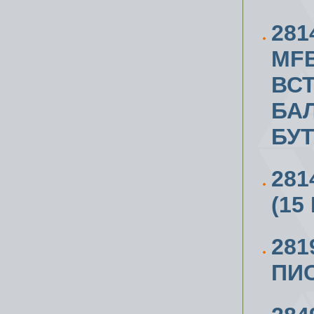
281
MFB
ВС
БА
БУ
281
(15
281
ПИС