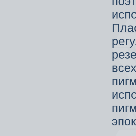
поэ
исп
Пла
регу
рез
все
пиг
испо
пиг
эпо