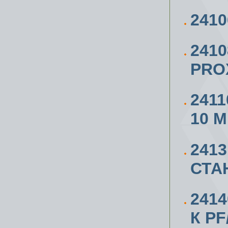
241
241
PRO
241
10 М
241
СТАН
241
К РF