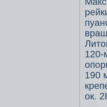
Макс
рейк
пуан
вращ
Лито
120-
опор
190 
креп
ок.
2