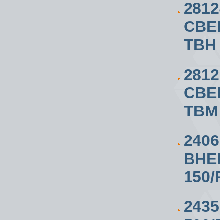
281
СВЕ
TBH
281
СВЕ
TBM
2406
ВНЕ
150/
243