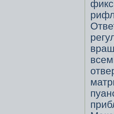
фикс
рифл
Отве
регу
вращ
всем
отве
матр
пуан
приб