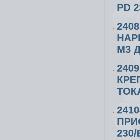
PD 2
240
НАР
М3 Д
240
КРЕ
ТОК
241
ПРИ
230/