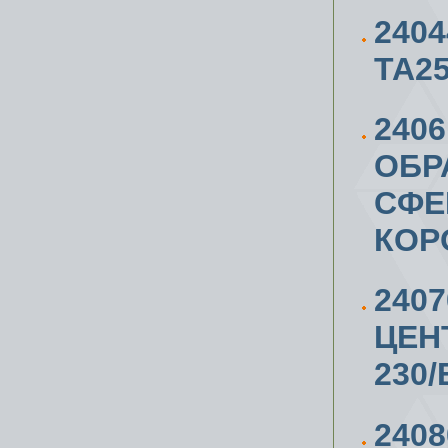
240
ТА2
240
ОБР
СФЕ
КОР
240
ЦЕН
230/
240