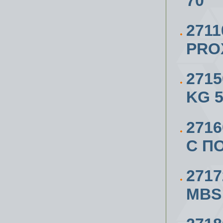
70
271
PRO
271
KG 
271
С П
271
MBS 