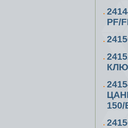
241
PF/F
241
241
КЛЮЧ
241
ЦАН
150/
241