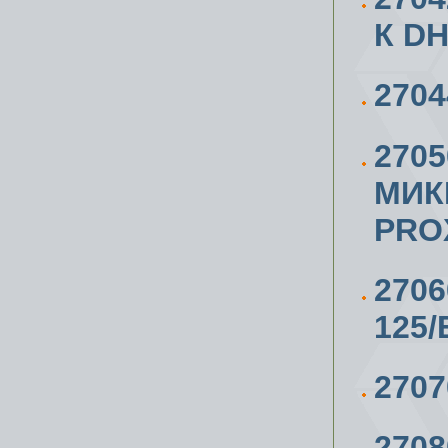
К DH
270
270
МИК
PRO
270
125/
270
270