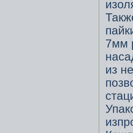
изол
Такж
пайк
7мм 
наса
из н
позв
стац
Упак
изпр