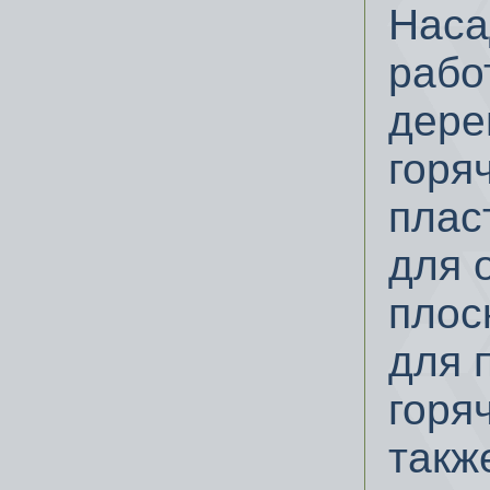
Наса
рабо
дере
горя
плас
для 
плос
для 
горя
такж