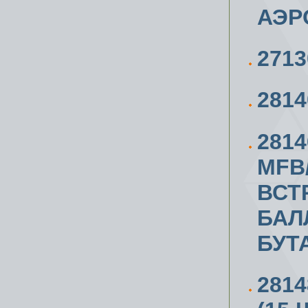
АЭР
271
281
281
MFB
ВСТ
БАЛ
БУТ
281