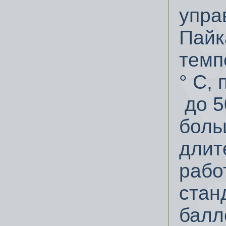
упра
Пайк
темп
° C,
до 5
боль
длит
рабо
стан
балл