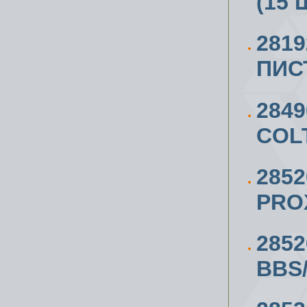
(15 
281
ПИС
284
COL
285
PRO
285
BBS