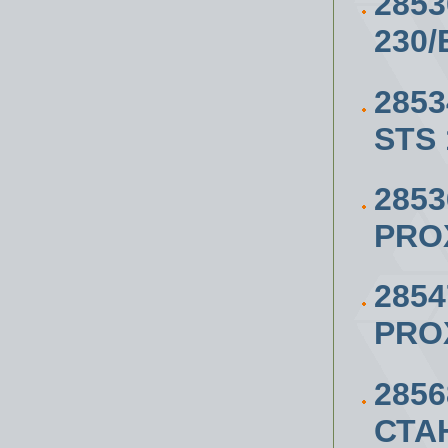
285
230/
285
STS 
285
PRO
285
PRO
285
СТА