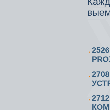
Кажд
выем
252
PRO
270
УСТ
271
КОМ