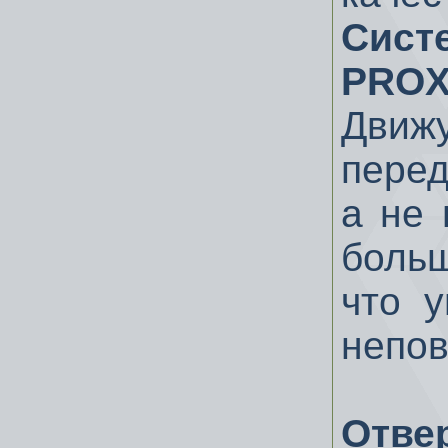
Сист
PROX
Движ
перед
а не 
боль
что у
непо
Отве