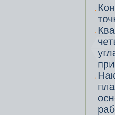
Кон
точ
Кв
че
угл
при
Нак
пла
осн
раб