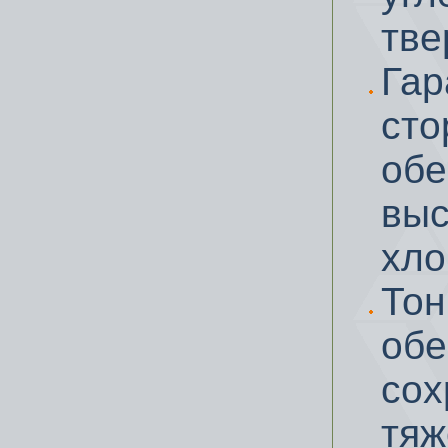
тве
Гар
ст
об
вы
хло
То
об
со
тяж