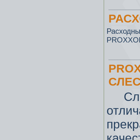
РАС
Расходны
PROXXO
PROX
СЛЕ
Слес
отли
прек
качес