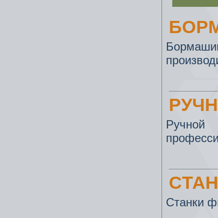
БОР
Бормаши
производ
РУЧН
Ручной
професси
CТАН
Станки ф