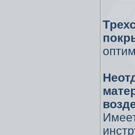
Тре
покр
оптим
Нео
мате
возд
Имее
инстр