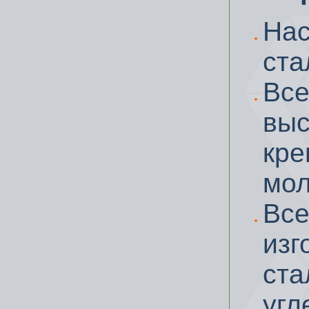
На
ста
Вс
вы
кре
мол
Вс
изг
ст
угл