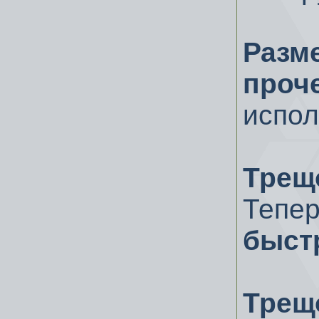
Раз
проч
испол
Трещ
Теп
быст
Трещ