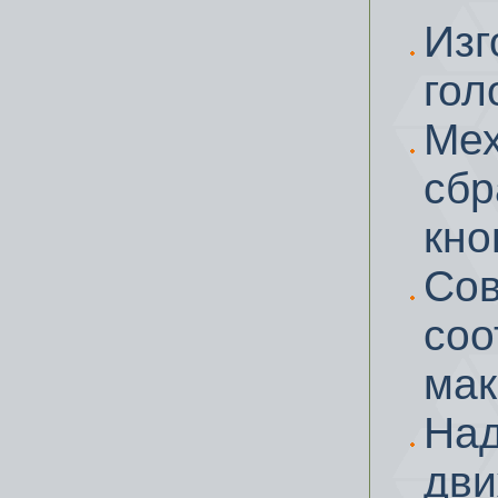
Изг
гол
Ме
сбр
кно
С
со
мак
На
дви