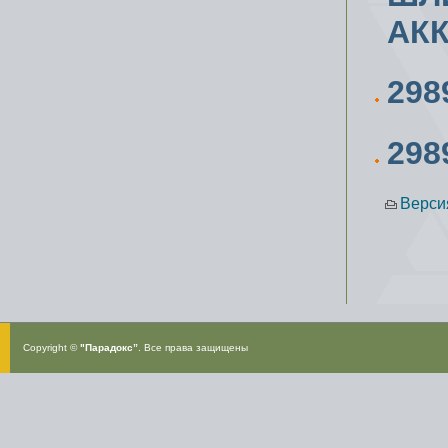
АК
298
298
Верси
Copyright ©
"Парадокс”
. Все права защищены