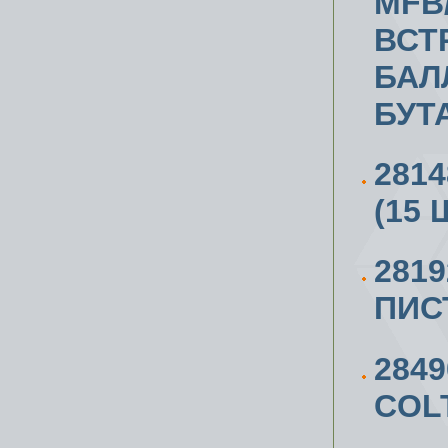
MFB
ВСТ
БАЛ
БУТ
281
(15 
281
ПИС
284
COL