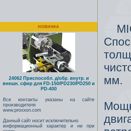
MIC
НОВИНКА
Спос
толщ
чист
мм.
24062 Приспособл. д/обр. внутр. и
внешн. сфер для FD-150/PD230/PD250 и
PD-400
Все контакты указаны на сайте
Мощн
производителя
www.proxxon.com
двиг
Данный сайт носит исключительно
информационный характер и ни при