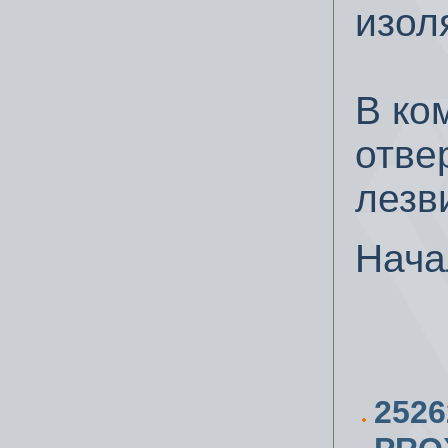
изол
В ко
отве
лезв
Нача
252