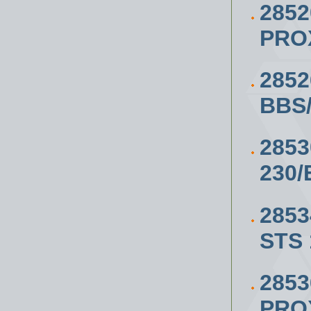
285
PRO
285
BBS
285
230/
285
STS 
285
PRO