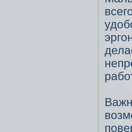
всег
удоб
эрго
дела
непр
рабо
Важн
возм
пове