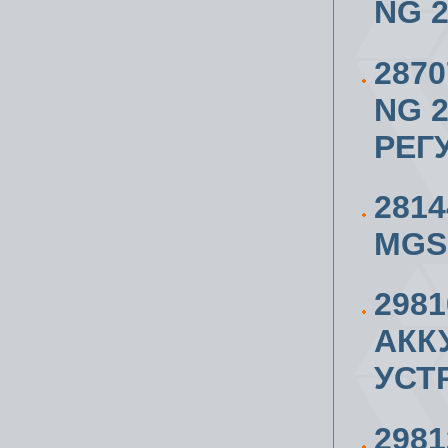
NG 2/
287
NG 2/
РЕГ
281
MGS
298
АКК
УСТ
298