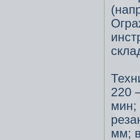
(нап
Огра
инст
скла
Техн
220 –
мин;
реза
мм; в