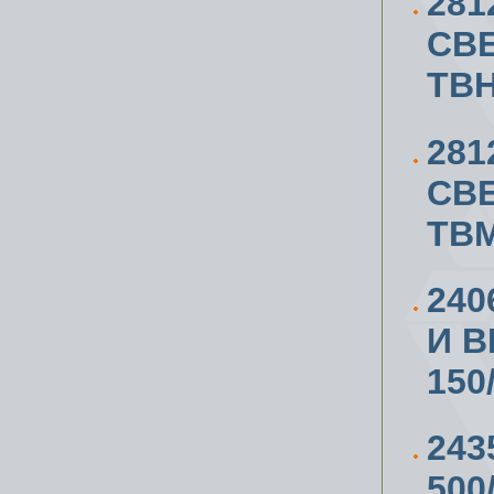
281
СВ
TB
281
СВ
TBM
240
И В
150
243
500