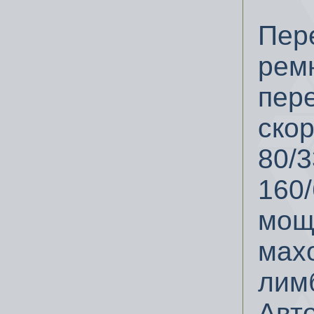
Пер
рем
пер
скор
80/3
160/
мощ
мах
лимб
Авт