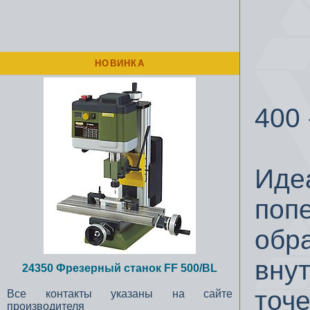
НОВИНКА
То
400 
Иде
попе
обр
вну
24350 Фрезерный станок FF 500/BL
точе
Все контакты указаны на сайте
производителя