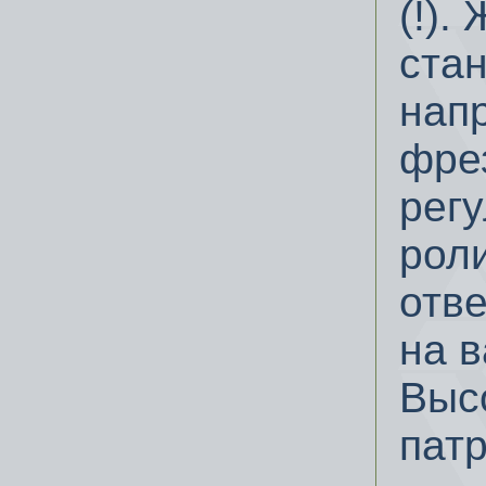
(!).
стан
нап
фре
рег
рол
отве
на в
Выс
пат