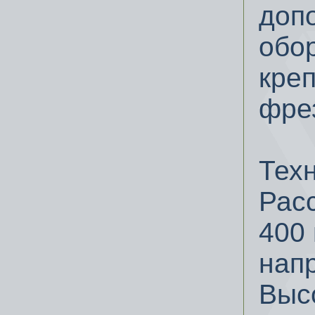
доп
обо
кре
фре
Тех
Рас
400
нап
Выс