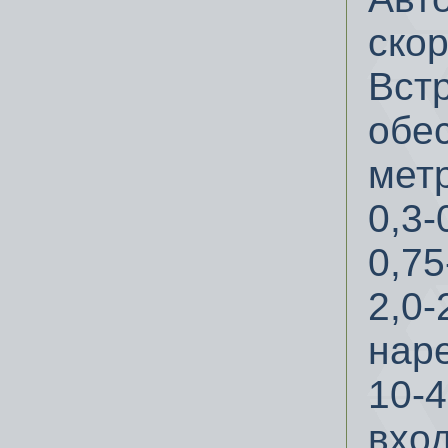
скор
Вст
обе
метр
0,3-
0,75
2,0-
нар
10-4
вхо