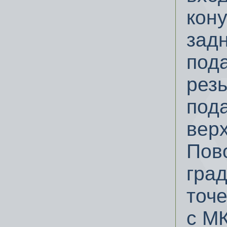
кон
задн
под
резь
пода
верх
Пов
град
точе
с МК