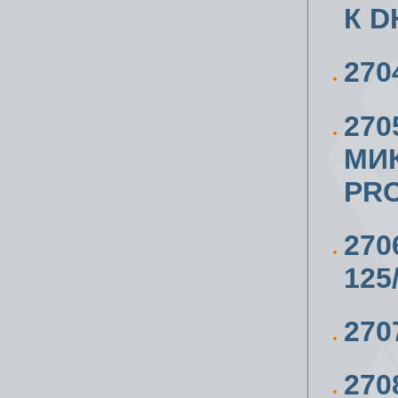
К D
270
270
МИ
PRO
27
125
270
270