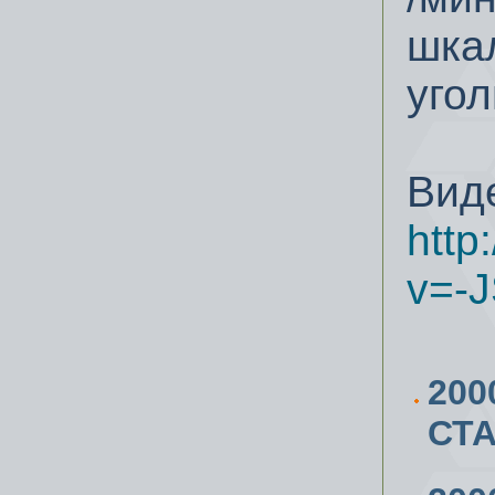
шка
угол
Виде
http
v=-
200
СТА