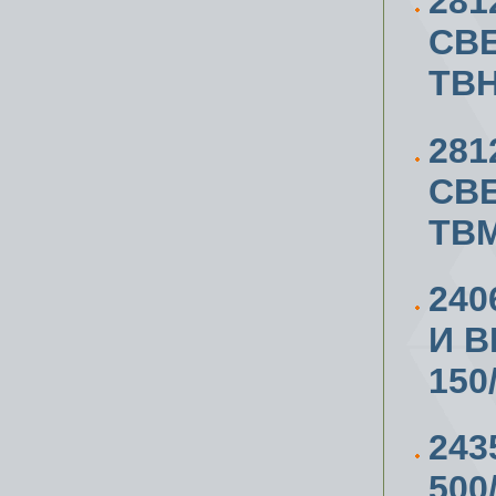
281
СВ
TB
281
СВ
TBM
240
И В
150
243
500