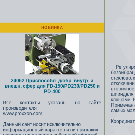
НОВИНКА
Регулиров
безвибрац
стекловол
24062 Приспособл. д/обр. внутр. и
отключени
внешн. сфер для FD-150/PD230/PD250 и
вторичное
PD-400
шпинделя о
ключами. В
Все контакты указаны на сайте
Примечани
производителя
самых мал
www.proxxon.com
Координат
Данный сайт носит исключительно
информационный характер и ни при каких