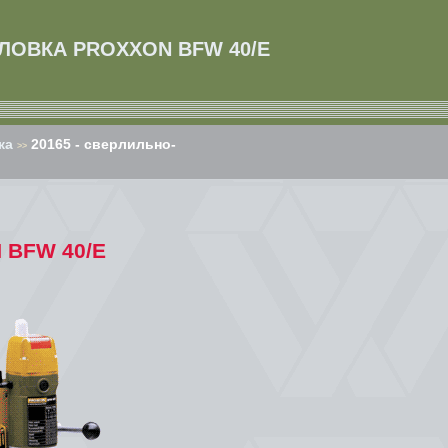
ОЛОВКА PROXXON BFW 40/Е
ка
20165 - сверлильно-
>>
 BFW 40/Е