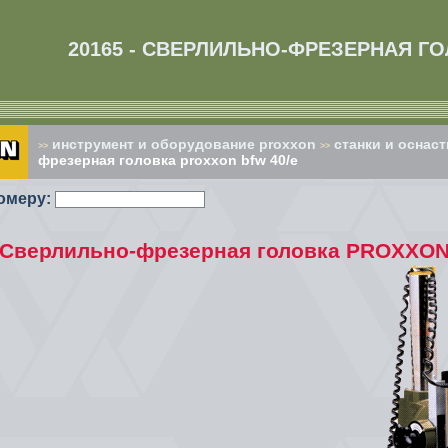
20165 - СВЕРЛИЛЬНО-ФРЕЗЕРНАЯ Г
инструмент и оборудование proxxon
cтанки и оснаст
>>
>>
фрезерная головка proxxon bfw 40/е
омеру:
- Сверлильно-фрезерная головка PROXXON