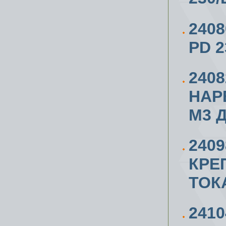
240
PD 2
240
НАР
М3 Д
240
КРЕ
ТОК
241