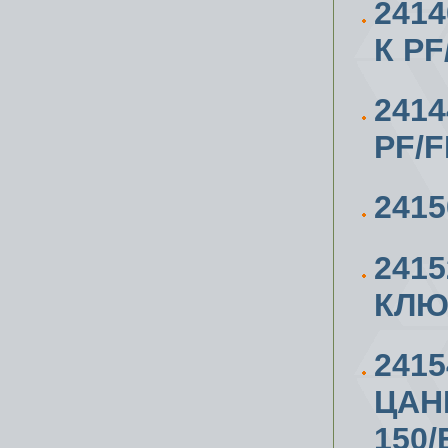
241
К РF
241
PF/F
241
241
КЛЮЧ
241
ЦАН
150/