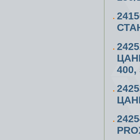
241
СТАН
242
ЦАН
400,
242
ЦАНГ
242
PROX