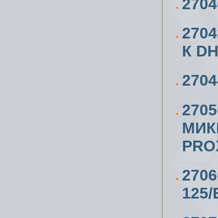
270
270
К DH
270
270
МИК
PRO
270
125/