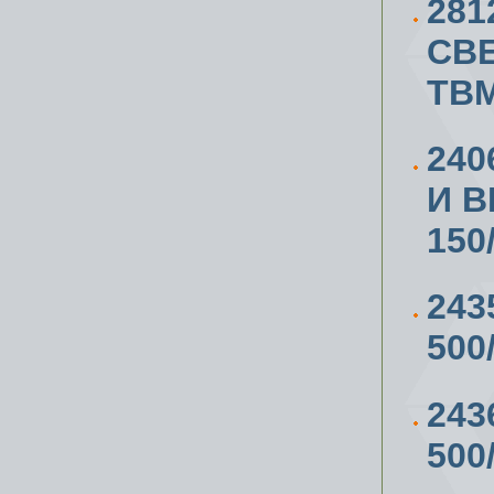
281
СВ
TBM
240
И В
150
243
500
243
500