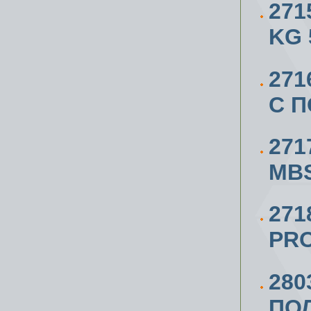
271
KG 
271
С 
271
MBS
27
PRO
280
ПО