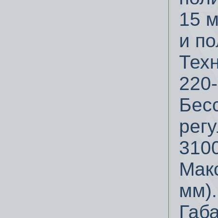
15 
и п
Тех
220-
Бес
регу
3100
Макс
мм).
Габ