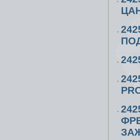
ЦАН
242
ПОД
242
242
PR
242
ФР
ЗА