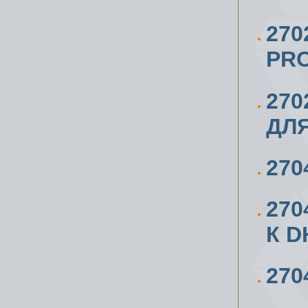
270
PRO
270
ДЛЯ
270
27
К D
270