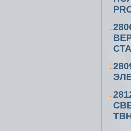
PRO
280
ВЕ
СТА
280
ЭЛ
281
СВ
TB