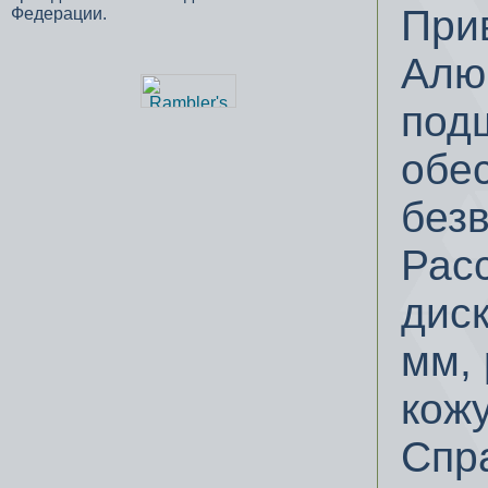
При
Федерации.
Алю
под
обе
без
Рас
дис
мм,
кожу
Спр