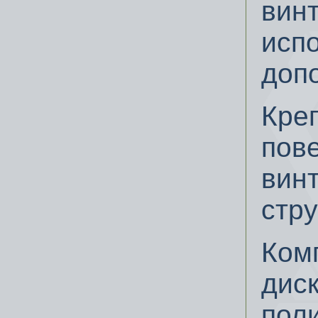
винт
исп
доп
Кре
пов
вин
стр
Ком
диск
пол