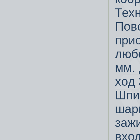
Тех
Пово
при
люб
мм.
ход 
Шпи
шар
зажи
вхо