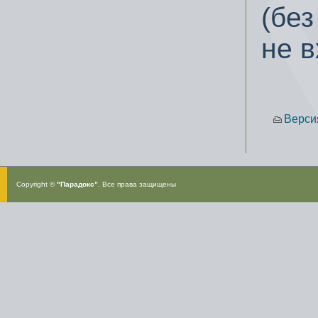
(без
не в
Верси
Copyright ©
"Парадокс”
. Все права защищены