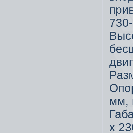
прив
730-
Выс
бес
двиг
Раз
Опо
мм,
Габ
х 23