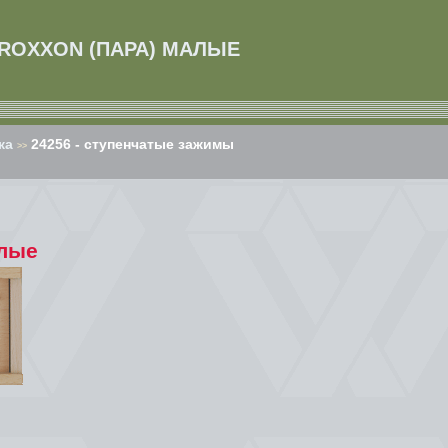
PROXXON (ПАРА) МАЛЫЕ
ка
24256 - ступенчатые зажимы
>>
алые