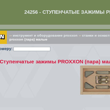
24256 - СТУПЕНЧАТЫЕ ЗАЖИМЫ 
инструмент и оборудование proxxon
cтанки и оснаст
>>
>>
proxxon (пара) малые
омеру:
- Ступенчатые зажимы PROXXON (пара) м