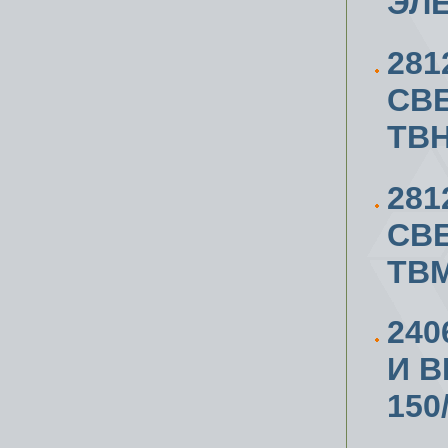
ЭЛ
281
СВ
TB
281
СВ
TBM
240
И В
150