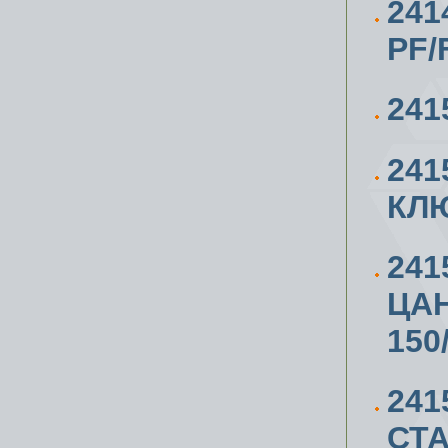
241
PF/
241
241
КЛЮ
24
ЦАН
150
241
СТА