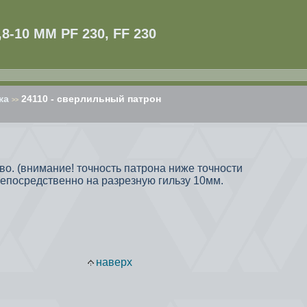
-10 ММ PF 230, FF 230
ка
24110 - сверлильный патрон
>>
. (внимание! точность патрона ниже точности
непосредственно на разрезную гильзу 10мм.
наверх