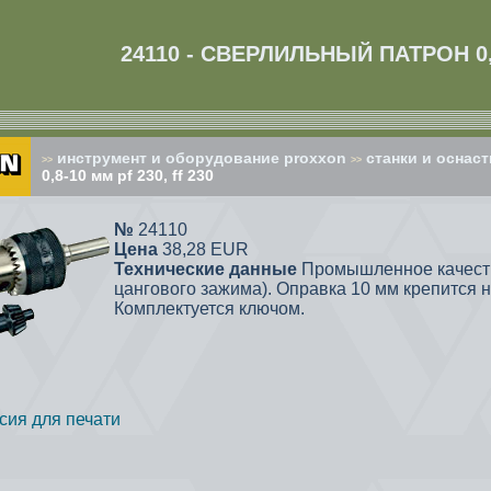
24110 - СВЕРЛИЛЬНЫЙ ПАТРОН 0,8
инструмент и оборудование proxxon
cтанки и оснаст
>>
>>
0,8-10 мм pf 230, ff 230
№
24110
Цена
38,28 EUR
Технические данные
Промышленное качество
цангового зажима). Оправка 10 мм крепится 
Комплектуется ключом.
сия для печати