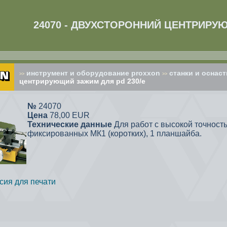
24070 - ДВУХСТОРОННИЙ ЦЕНТРИРУ
инструмент и оборудование proxxon
cтанки и оснаст
>>
>>
центрирующий зажим для pd 230/e
№
24070
Цена
78,00 EUR
Технические данные
Для работ с высокой точност
фиксированных МК1 (коротких), 1 планшайба.
сия для печати