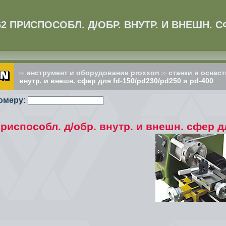
62 ПРИСПОСОБЛ. Д/ОБР. ВНУТР. И ВНЕШН. СФ
инструмент и оборудование proxxon
cтанки и оснаст
>>
>>
внутр. и внешн. сфер для fd-150/pd230/pd250 и pd-400
омеру:
риспособл. д/обр. внутр. и внешн. сфер д