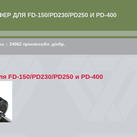
ЕР ДЛЯ FD-150/PD230/PD250 И PD-400
ка
24062 приспособл. д/обр.
>>
ля FD-150/PD230/PD250 и PD-400