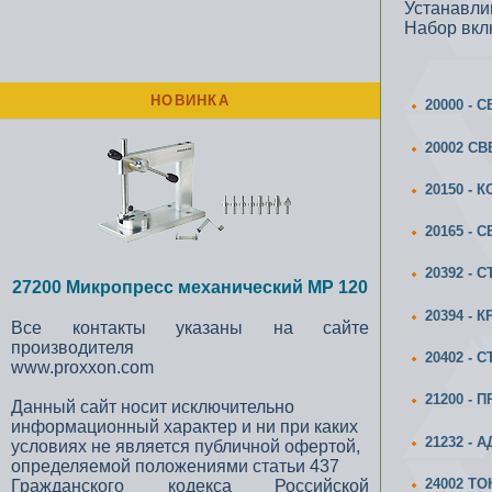
Устанавли
Набор вклю
НОВИНКА
20000 -
20002 С
20150 - 
20165 -
20392 - 
27200 Микропресс механический MP 120
20394 -
Все контакты указаны на сайте
производителя
20402 - 
www.proxxon.com
21200 -
Данный сайт носит исключительно
информационный характер и ни при каких
21232 -
условиях не является публичной офертой,
определяемой положениями статьи 437
24002 Т
Гражданского кодекса Российской