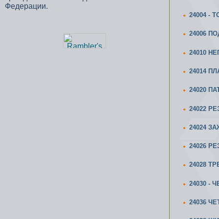
Федерации.
24004 -
24006 ПО
24010 Н
24014 П
24020 ПА
24022 Р
24024 З
24026 Р
24028 Т
24030 -
24036 Ч