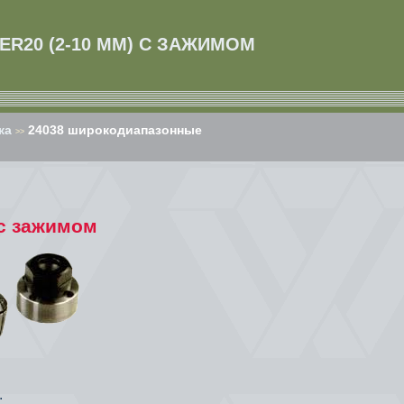
R20 (2-10 ММ) С ЗАЖИМОМ
ка
24038 широкодиапазонные
>>
 с зажимом
.