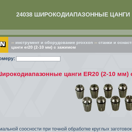
24038 ШИРОКОДИАПАЗОННЫЕ ЦАНГИ E
инструмент и оборудование proxxon
cтанки и оснаст
>>
>>
цанги er20 (2-10 мм) с зажимом
омеру:
Широкодиапазонные цанги ER20 (2-10 мм)
мальной соосности при точной обработке круглых заготовок