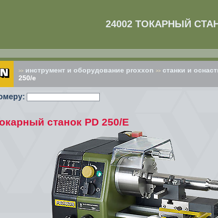
24002 ТОКАРНЫЙ СТАН
инструмент и оборудование proxxon
cтанки и оснаст
>>
>>
250/e
омеру:
Токарный станок PD 250/E