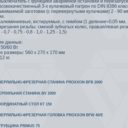
выключатель с функцией аварийной остановки и перезапуск
сококачественный 3-х кулачковый патрон по DIN 8386 класс
ажимаемой заготовки (с перевернутыми кулачками) 2 - 90 
я.
 алюминиевые, юстируемые, с лимбом (1 деление=0,05 мм, 
арезания резьбы: сменой зубчатых колес, правая/левая р
- 0,7 - 0,75 - 0,8 - 1,0 - 1,25 - 1,5)
ие данные:
 50/60 Вт
е размеры: 560 х 270 х 170 мм
2 кг.
 СВЕРЛИЛЬНО-ФРЕЗЕРНАЯ СТАНИНА PROXXON BFB 2000
ВЕРЛИЛЬНАЯ СТАНИНА BV 2000
КООРДИНАТНЫЙ СТОЛ КТ 150
 СВЕРЛИЛЬНО-ФРЕЗЕРНАЯ ГОЛОВКА PROXXON BFW 40/Е
СТРУБЦИНА PRIMUS 75