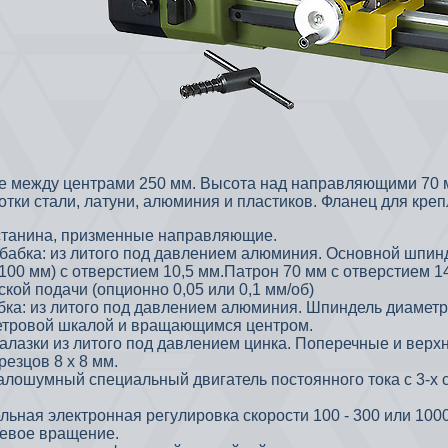
е между центрами 250 мм. Высота над направляющими 70 м
отки стали, латуни, алюминия и пластиков. Фланец для кре
станина, призменные направляющие.
бабка: из литого под давлением алюминия. Основной шпин
/100 мм) с отверстием 10,5 мм.Патрон 70 мм с отверстием 
кой подачи (опционно 0,05 или 0,1 мм/об)
бка: из литого под давлением алюминия. Шпиндель диаметр
тровой шкалой и вращающимся центром.
алазки из литого под давлением цинка. Поперечные и верхни
резцов 8 х 8 мм.
алошумный специальный двигатель постоянного тока с 3-х 
ьная электронная регулировка скорости 100 - 300 или 1000
левое вращение.