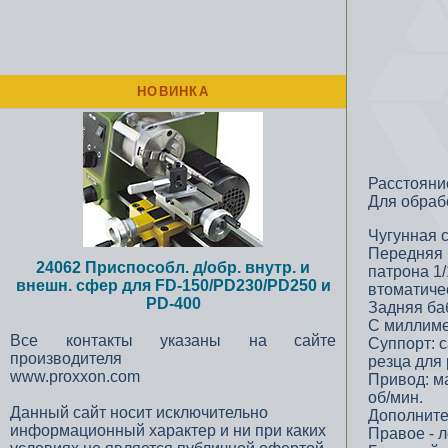
НОВИНКА
Расстояни
Для обраб
Чугунная 
Передняя 
24062 Приспособл. д/обр. внутр. и
патрона 1
внешн. сфер для FD-150/PD230/PD250 и
втоматичес
PD-400
Задняя ба
С миллиме
Все контакты указаны на сайте
Суппорт: с
производителя
резца для 
www.proxxon.com
Привод: м
об/мин.
Данный сайт носит исключительно
Дополнител
информационный характер и ни при каких
Правое - 