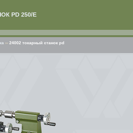
ОК PD 250/E
ка
24002 токарный станок pd
>>