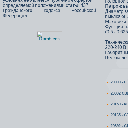
условиях не является публичной офертой,
Головной 
определяемой положениями статьи 437
Патрон: вы
Гражданского кодекса Российской
Диаметр з
Федерации.
выключени
Маховики:
Функция н
(0,5 - 0,625 
Техническ
220-240 В,
Габаритны
Вес около 1
20000 -
20002 С
20150 - 
20165 -
20392 - 