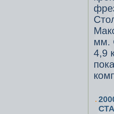
фре
Стол
Мак
мм.
4,9 
пока
комп
200
СТА