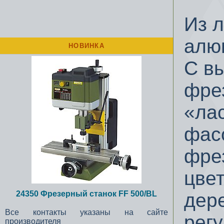
Из 
алю
НОВИНКА
С в
фре
«лас
фас
фре
цвет
24350 Фрезерный станок FF 500/BL
дер
Все контакты указаны на сайте
рег
производителя