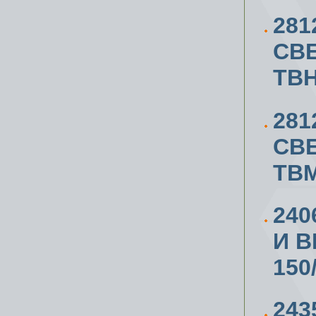
281
СВ
TB
281
СВ
TBM
240
И В
150
243