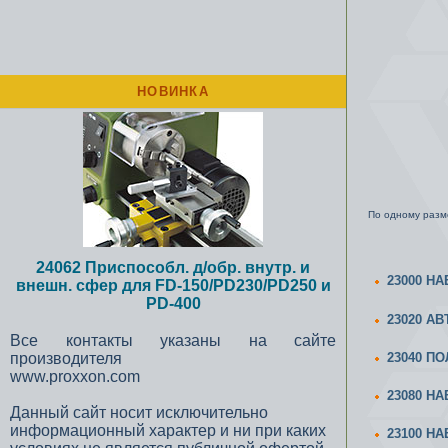
НОВИНКА
По одному разме
24062 Приспособл. д/обр. внутр. и
23000 Н
внешн. сфер для FD-150/PD230/PD250 и
PD-400
23020 А
Все контакты указаны на сайте
23040 П
производителя
www.proxxon.com
23080 Н
Данный сайт носит исключительно
информационный характер и ни при каких
23100 Н