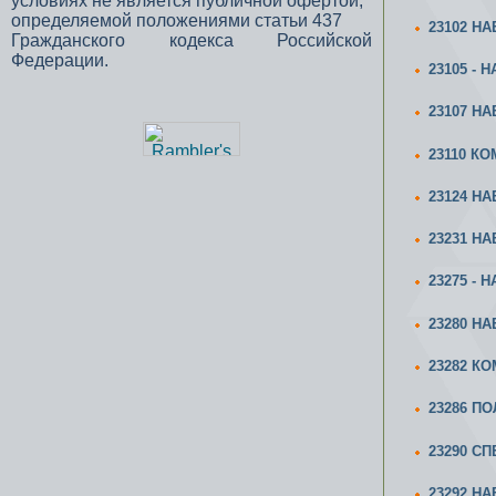
условиях не является публичной офертой,
определяемой положениями статьи 437
23102 Н
Гражданского кодекса Российской
Федерации.
23105 -
23107 Н
23110 К
23124 Н
23231 Н
23275 -
23280 Н
23282 КО
23286 П
23290 С
23292 НА