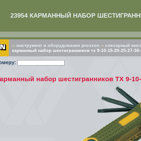
23954 КАРМАННЫЙ НАБОР ШЕСТИГРАННИКО
инструмент и оборудование proxxon
слесарный инст
>>
>>
карманный набор шестигранников тх 9-10-15-20-25-27-30-
омеру:
арманный набор шестигранников ТХ 9-10-1