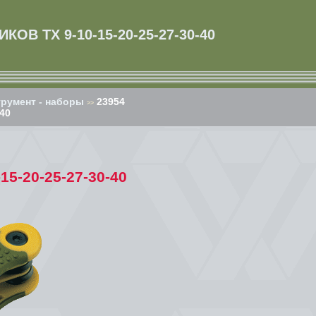
В ТХ 9-10-15-20-25-27-30-40
румент - наборы
23954
>>
40
5-20-25-27-30-40