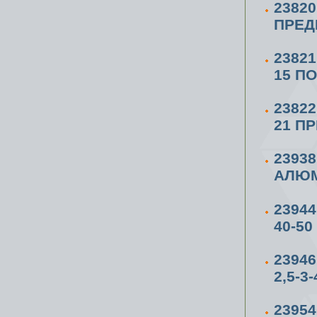
2382
ПРЕД
2382
15 ПО
2382
21 П
2393
АЛЮМ
23944
40-50 
2394
2,5-3
2395