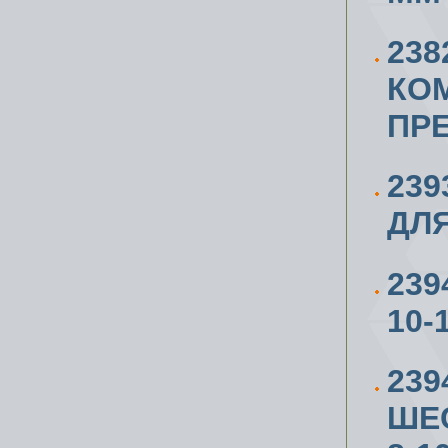
23
КО
ПР
239
ДЛ
239
10-
239
ШЕС