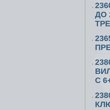
236
ДО 
ТР
236
ПР
23
ВИ
С 6
23
КЛЮ