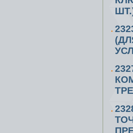
ШТ.
232
(Д
УС
232
КО
ТР
232
ТОЧ
ПР