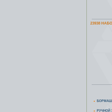
23938 НА
БОРМАШ
РУЧНОЙ 