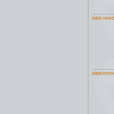
23821 НАБ
23822 ПО