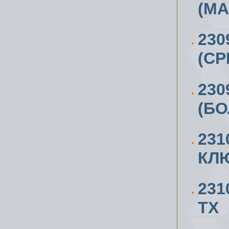
(МА
230
(СР
230
(БО
23
КЛ
23
ТХ