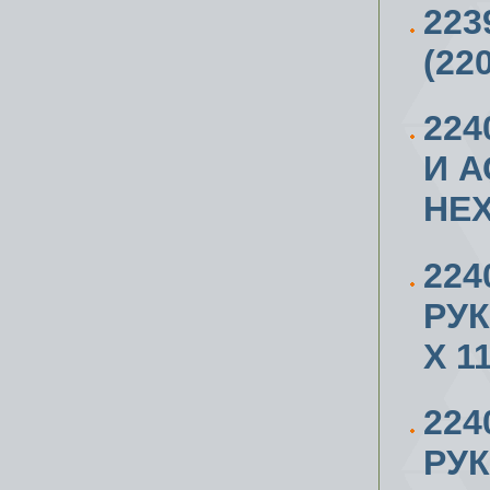
223
(22
224
И 
HE
224
РУК
X 1
224
РУ