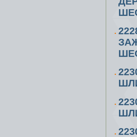
ДЕР
ШЕ
222
ЗАЖ
ШЕ
223
ШЛИ
223
ШЛИ
223