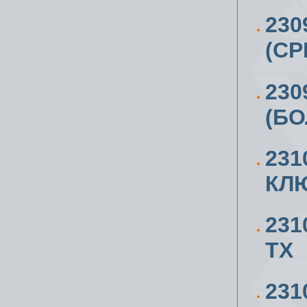
230
(СР
230
(БО
23
КЛ
23
ТХ
231