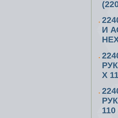
(22
224
И 
HE
224
РУК
X 1
224
РУ
110