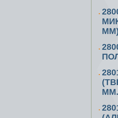
280
МИК
ММ
28
ПОЛ
280
(Т
ММ.
280
(А