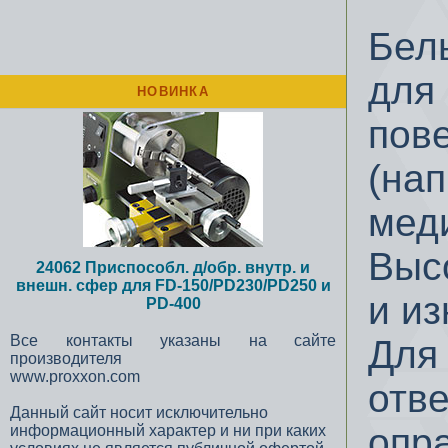
Бел
для 
НОВИНКА
пов
(нап
мед
Выс
24062 Приспособл. д/обр. внутр. и
внешн. сфер для FD-150/PD230/PD250 и
и из
PD-400
Все контакты указаны на сайте
Для 
производителя
www.proxxon.com
отв
Данный сайт носит исключительно
опра
информационный характер и ни при каких