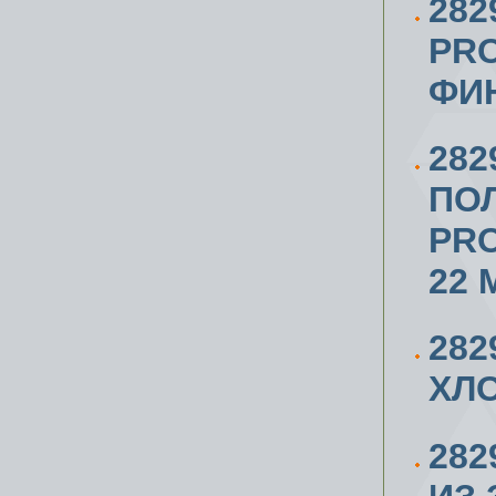
282
PRO
ФИН
282
ПО
PR
22 
282
ХЛ
28