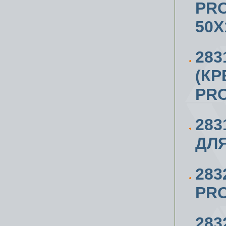
PRO
50Х
283
(КР
PRO
283
ДЛЯ
283
PR
283