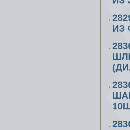
ИЗ 
28
ИЗ 
283
ШЛ
(ДИ
283
ША
10Ш
283