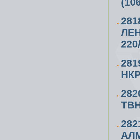
(10
281
ЛЕ
220
281
НКР
282
ТВ
282
АЛ