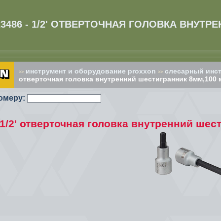
23486 - 1/2' ОТВЕРТОЧНАЯ ГОЛОВКА ВНУТР
инструмент и оборудование proxxon
слесарный инстр
>>
>>
отверточная головка внутренний шестигранник 8мм,100 
омеру:
 1/2' отверточная головка внутренний ше