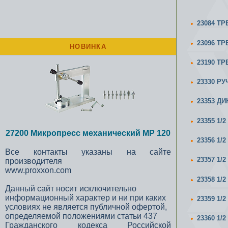
23084 ТР
23096 ТР
НОВИНКА
23190 ТР
23330 Р
23353 Д
23355 1/
27200 Микропресс механический MP 120
23356 1/
Все контакты указаны на сайте
23357 1/
производителя
www.proxxon.com
23358 1/
Данный сайт носит исключительно
информационный характер и ни при каких
23359 1/
условиях не является публичной офертой,
определяемой положениями статьи 437
23360 1/
Гражданского кодекса Российской