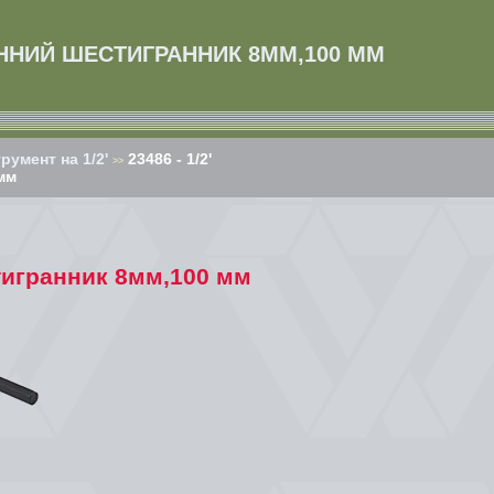
ЕННИЙ ШЕСТИГРАННИК 8ММ,100 ММ
умент на 1/2'
23486 - 1/2'
>>
мм
стигранник 8мм,100 мм