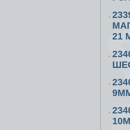
233
МА
21 
234
ШЕ
234
9М
234
10