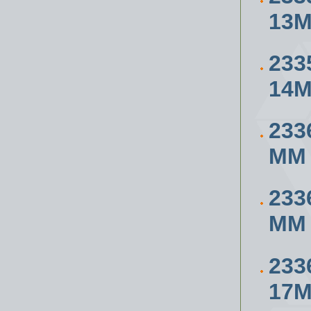
13
233
14
233
ММ
233
ММ
233
17