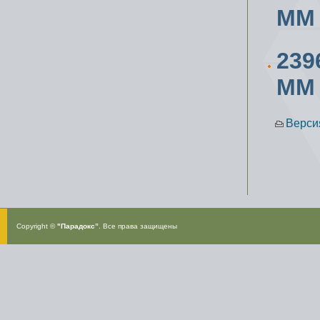
ММ
239
ММ
Верси
Copyright ©
"Парадокс”
. Все права защищены