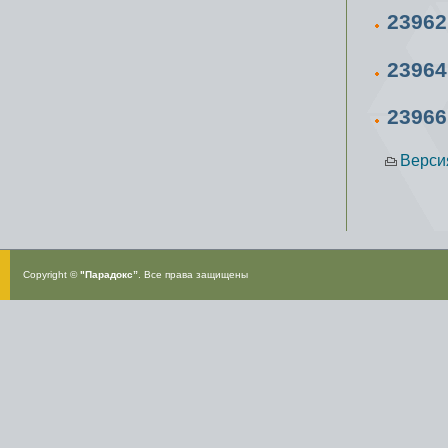
23962
23964
23966
Верси
Copyright ©
"Парадокс”
. Все права защищены