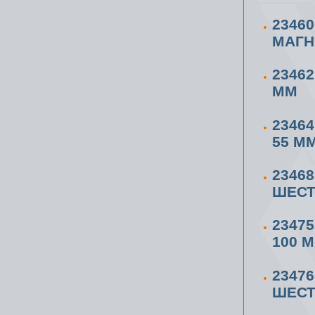
2346
МАГН
23462
ММ
2346
55 М
2346
ШЕСТ
2347
100 
2347
ШЕСТ