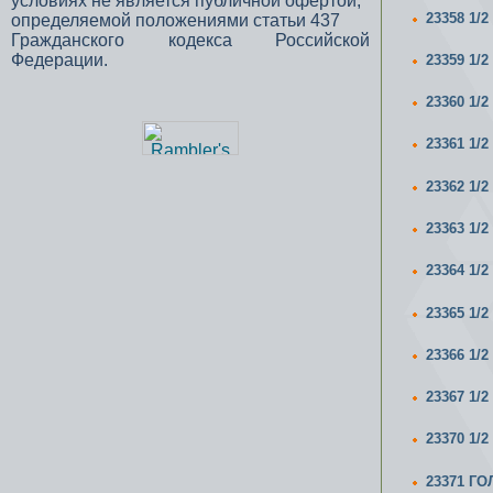
условиях не является публичной офертой,
23358 1/
определяемой положениями статьи 437
Гражданского кодекса Российской
Федерации.
23359 1/
23360 1/
23361 1/
23362 1/
23363 1/
23364 1/
23365 1/
23366 1/
23367 1/
23370 1/
23371 ГО