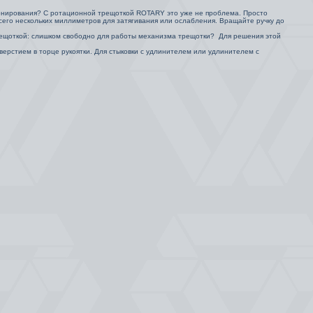
онирования? С ротационной трещоткой ROTARY это уже не проблема. Просто
сего нескольких миллиметров для затягивания или ослабления. Вращайте ручку до
трещоткой: слишком свободно для работы механизма трещотки? Для решения этой
верстием в торце рукоятки. Для стыковки с удлинителем или удлинителем с