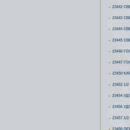
23442 С
23443 С
23444 С
23445 С
23446 ГО
23447 ГО
23450 К
23452 1/
23454 УД
23456 УД
23457 1
23458 П