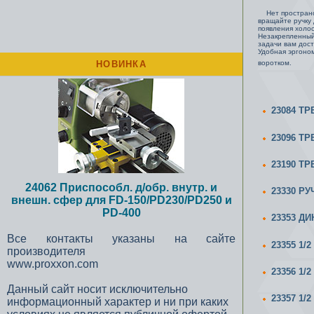
Нет пространст
вращайте ручку 
появления холос
Незакрепленный
задачи вам дост
Удобная эргоном
НОВИНКА
воротком.
23084 ТР
23096 ТР
23190 ТР
24062 Приспособл. д/обр. внутр. и
23330 Р
внешн. сфер для FD-150/PD230/PD250 и
PD-400
23353 Д
Все контакты указаны на сайте
23355 1/
производителя
www.proxxon.com
23356 1/
Данный сайт носит исключительно
23357 1/
информационный характер и ни при каких