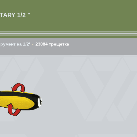
ARY 1/2 ''
умент на 1/2'
23084 трещетка
>>