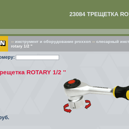
23084 ТРЕЩЕТКА ROT
инструмент и оборудование proxxon
слесарный инстр
>>
>>
rotary 1/2 ''
омеру:
рещетка ROTARY 1/2 ''
руб.