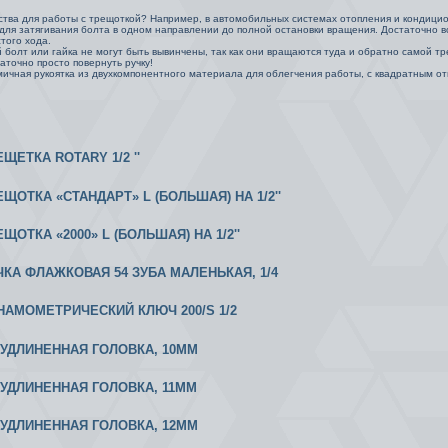
ва для работы с трещоткой? Например, в автомобильных системах отопления и кондици
для затягивания болта в одном направлении до полной остановки вращения. Достаточно в
того хода.
 болт или гайка не могут быть вывинчены, так как они вращаются туда и обратно самой 
аточно просто повернуть ручку!
ичная рукоятка из двухкомпонентного материала для облегчения работы, с квадратным от
ЕЩЕТКА ROTARY 1/2 ''
ЕЩОТКА «СТАНДАРТ» L (БОЛЬШАЯ) НА 1/2''
ЕЩОТКА «2000» L (БОЛЬШАЯ) НА 1/2''
УЧКА ФЛАЖКОВАЯ 54 ЗУБА МАЛЕНЬКАЯ, 1/4
ИНАМОМЕТРИЧЕСКИЙ КЛЮЧ 200/S 1/2
2 УДЛИНЕННАЯ ГОЛОВКА, 10ММ
2 УДЛИНЕННАЯ ГОЛОВКА, 11ММ
2 УДЛИНЕННАЯ ГОЛОВКА, 12ММ