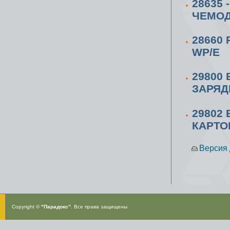
28635
ЧЕМОД
28660
WP/E
29800
ЗАРЯД
29802
КАРТО
Версия 
Copyright ©
"Парадокс”
. Все права защищены