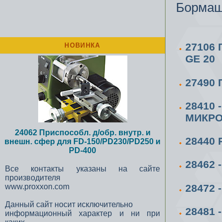
Бормаши
27106
НОВИНКА
GE 20
27490
28410
МИКР
24062 Приспособл. д/обр. внутр. и
28440
внешн. сфер для FD-150/PD230/PD250 и
PD-400
28462
Все контакты указаны на сайте
производителя
28472
www.proxxon.com
Данный сайт носит исключительно
28481
информационный характер и ни при