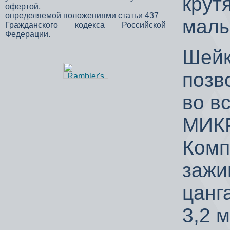
крут
офертой,
определяемой положениями статьи 437
малы
Гражданского кодекса Российской
Федерации.
Шейк
позв
во в
МИК
Комп
зажи
цанга
3,2 