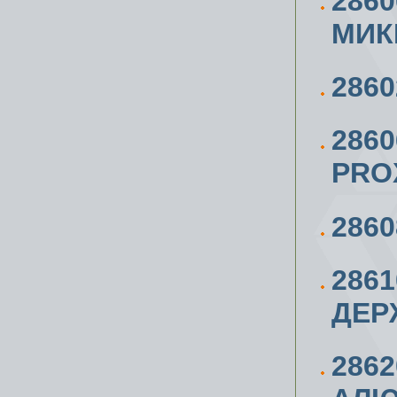
286
МИК
2860
286
PRO
286
286
ДЕР
286