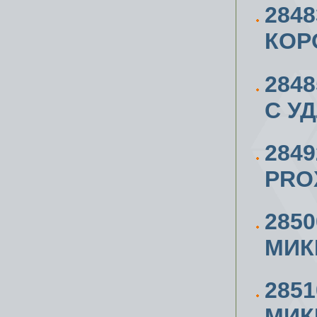
284
КОР
284
С У
284
PRO
285
МИК
285
МИК