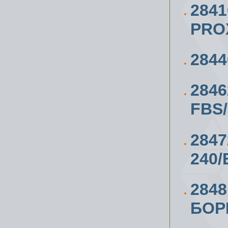
284
PRO
284
284
FBS
284
240/
284
БОР