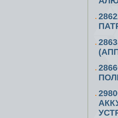
АЛЮ
2862
ПАТ
286
(АП
286
ПОЛ
298
АКК
УСТ