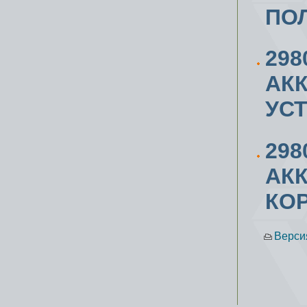
ПО
298
АК
УС
298
АК
КО
Верси