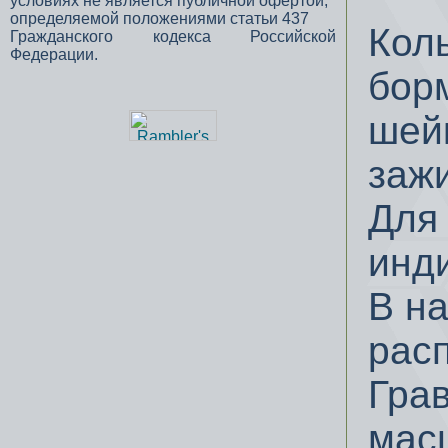
условиях не является публичной офертой,
определяемой положениями статьи 437
Кол
Гражданского кодекса Российской
Федерации.
бор
шей
заж
Для 
инд
В н
расп
Гра
мас