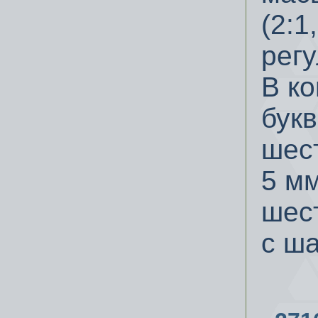
(2:1
регу
В ко
букв
шест
5 мм
шес
с ша