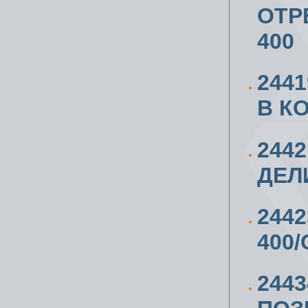
ОТР
400
244
В К
244
ДЕЛ
244
400
244