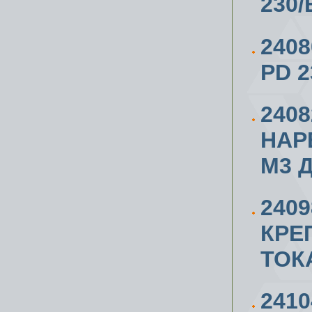
230/
240
PD 2
240
НАР
М3 Д
240
КРЕ
ТОК
241