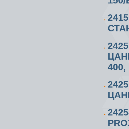
150/
241
СТАН
242
ЦАН
400,
242
ЦАНГ
242
PROX