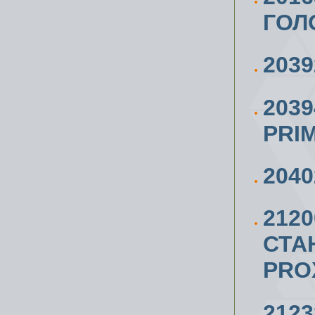
ГОЛ
2039
203
PRI
2040
212
СТА
PRO
212