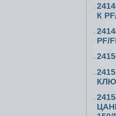
241
К РF
241
PF/F
241
241
КЛЮЧ
241
ЦАН