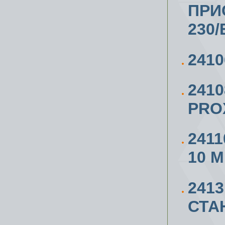
ПРИ
230/
241
241
PRO
241
10 М
241
СТАН