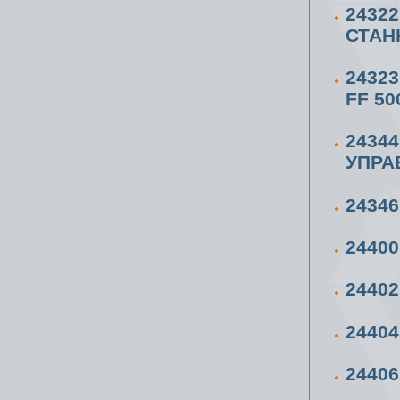
2432
СТАН
2432
FF 50
2434
УПРА
2434
2440
24402
2440
2440