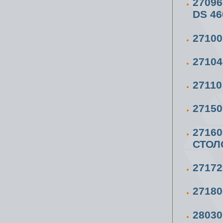
2709
DS 46
2710
2710
2711
2715
2716
СТОЛ
2717
2718
2803