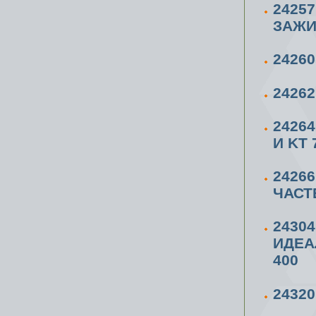
2425
ЗАЖИ
2426
2426
2426
И KT 
2426
ЧАСТ
2430
ИДЕА
400
2432