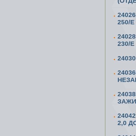
(ОТД
2402
250/E
2402
230/E
2403
2403
НЕЗА
2403
ЗАЖ
2404
2,0 Д