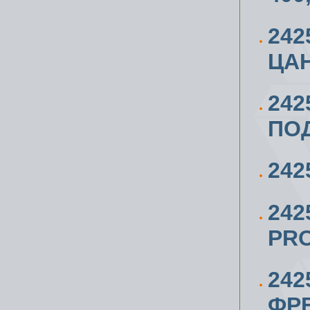
24
ЦАН
242
ПОД
242
242
PR
242
ФР