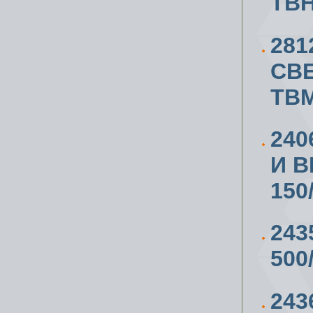
TB
281
СВ
TBM
240
И В
150
243
500
243