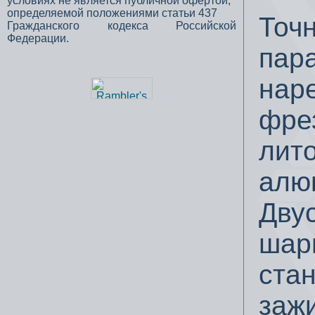
условиях не является публичной офертой,
определяемой положениями статьи 437
Точ
Гражданского кодекса Российской
Федерации.
пар
нар
фре
лит
алю
Дву
шар
ста
заж