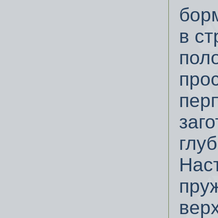
бор
в ст
поло
про
пер
заго
глу
Нас
пру
вер