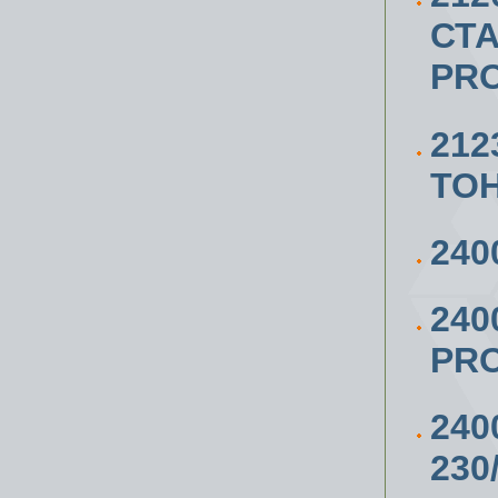
СТА
PRO
212
ТО
240
240
PRO
240
230