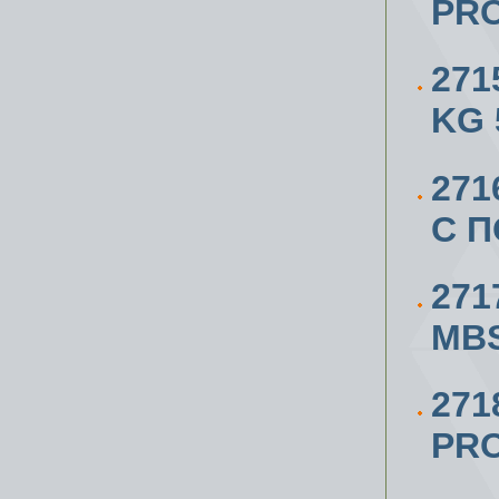
PRO
271
KG 
271
С 
271
MBS
27
PRO