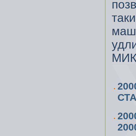
позв
так
маши
удл
МИК
200
СТА
200
200