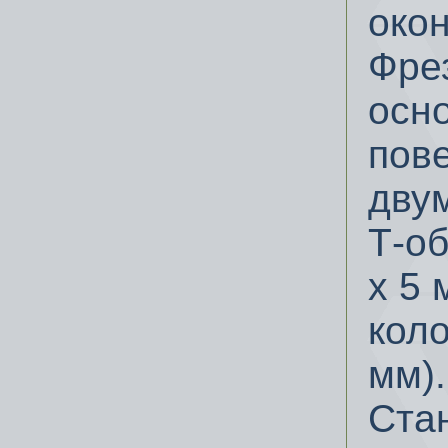
око
Фре
осн
пов
дву
Т-об
х 5 
коло
мм).
Ста