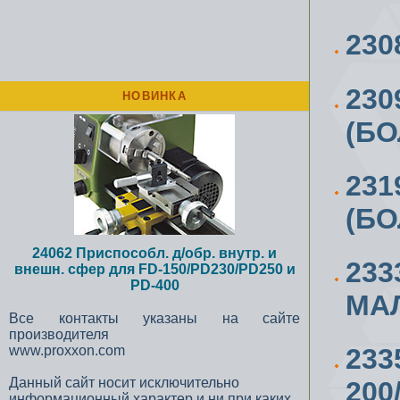
230
230
НОВИНКА
(БО
231
(БО
24062 Приспособл. д/обр. внутр. и
233
внешн. сфер для FD-150/PD230/PD250 и
PD-400
МАЛ
Все контакты указаны на сайте
производителя
www.proxxon.com
23
Данный сайт носит исключительно
200
информационный характер и ни при каких