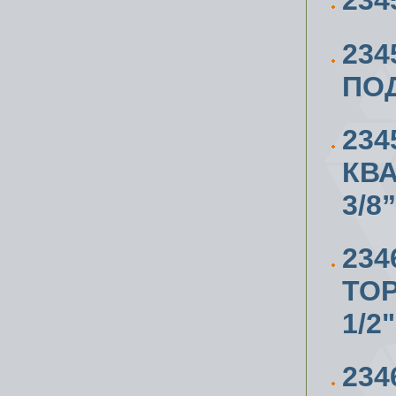
234
234
ПО
234
КВА
3/8”
234
ТО
1/2"
234