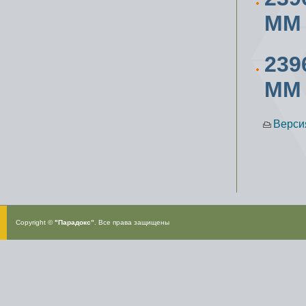
ММ
239
ММ
Верси
Copyright ©
"Парадокс”
. Все права защищены