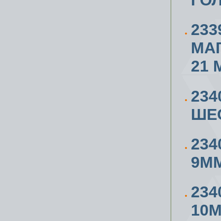
ГОЛ
233
МА
21 
234
ШЕ
234
9М
234
10